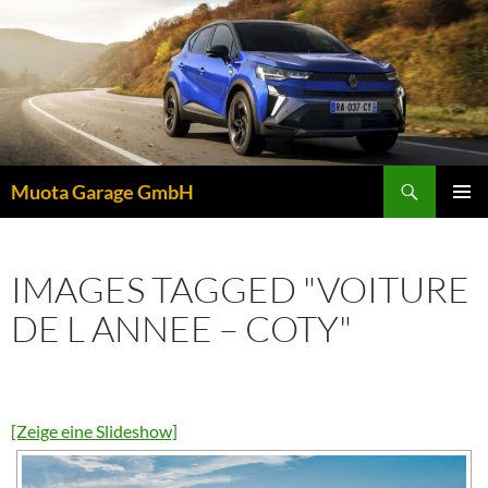
Zum
Inhalt
springen
Suchen
Muota Garage GmbH
PRIMÄR
MENÜ
IMAGES TAGGED "VOITURE
DE L ANNEE – COTY"
[Zeige eine Slideshow]