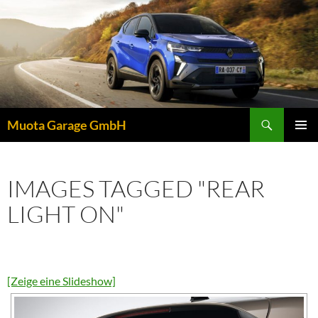
Zum
Inhalt
springen
Suchen
Muota Garage GmbH
PRIMÄR
MENÜ
IMAGES TAGGED "REAR
LIGHT ON"
[Zeige eine Slideshow]