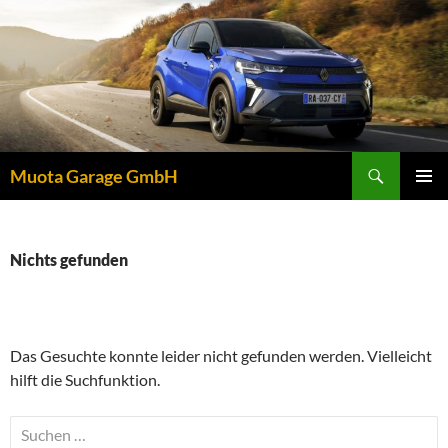
Zum
Inhalt
springen
Suchen
Muota Garage GmbH
PRIMÄR
MENÜ
Nichts gefunden
Das Gesuchte konnte leider nicht gefunden werden. Vielleicht
hilft die Suchfunktion.
Suchen